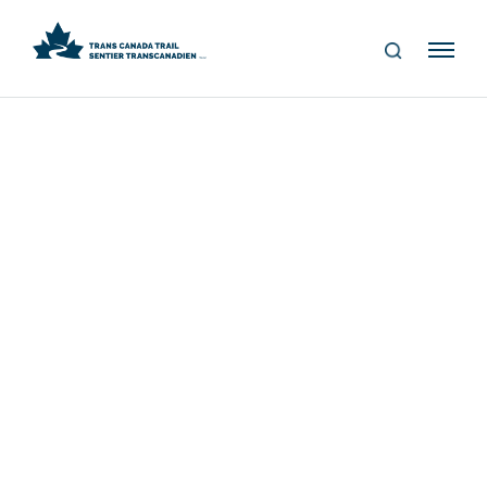
S
Me
E
nu
A
R
C
H