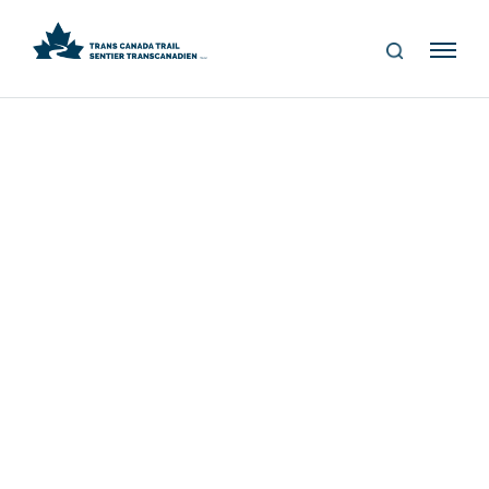
S
Me
E
nu
A
R
C
H