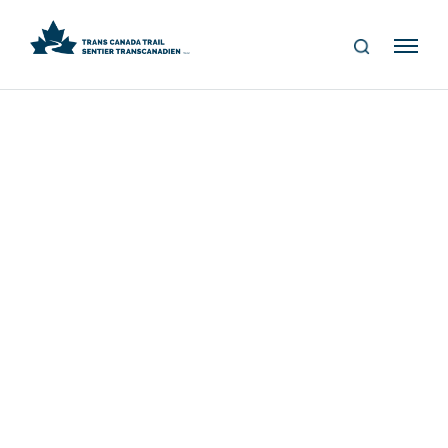
S
Me
E
nu
A
R
C
H