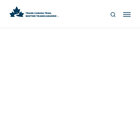
S
Me
E
nu
A
R
C
H