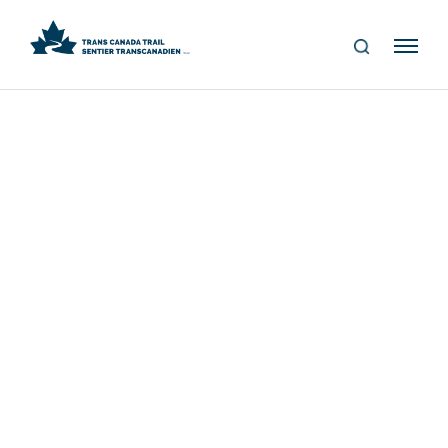
S
Me
E
nu
A
R
C
H