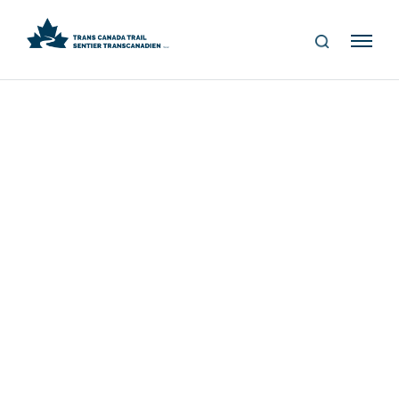
S
Me
E
nu
A
R
C
H