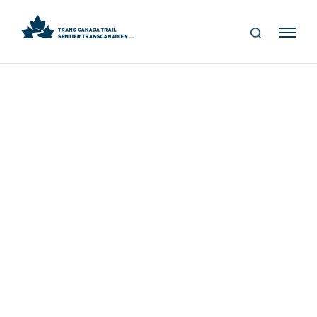
S
Me
E
nu
A
R
C
H