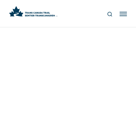
S
Me
E
nu
A
R
C
H