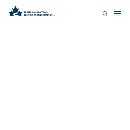
S
Me
E
nu
A
R
C
H