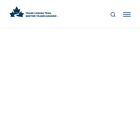
S
Me
E
nu
A
R
C
H