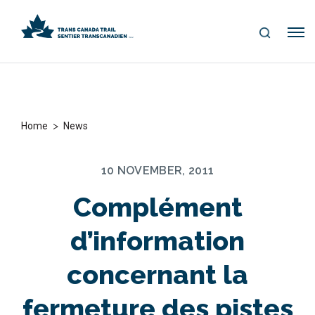
S
Me
E
nu
A
R
C
H
>
Home
News
10 NOVEMBER, 2011
Complément
d’information
concernant la
fermeture des pistes