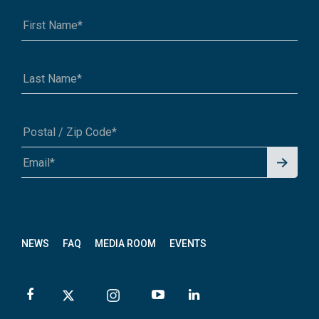
Signu
A1A 1A1 or 12345-6789
p for
News
letter
NEWS
FAQ
MEDIA ROOM
EVENTS