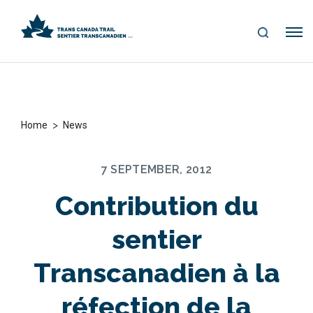
S
Me
E
nu
A
R
C
H
>
Home
News
7 SEPTEMBER, 2012
Contribution du
sentier
Transcanadien à la
réfection de la