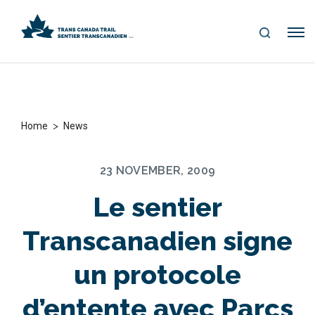
S
Me
E
nu
A
R
C
H
>
Home
News
23 NOVEMBER, 2009
Le sentier
Transcanadien signe
un protocole
d’entente avec Parcs