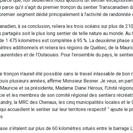
parce que, non seulement nous ajoutons un sentier exceptionnel
i parce qu’il s’agit du premier tronçon du sentier Transcanadien d
 premier segment dédié principalement à l’activité de randonnée 
anadien, à sa conclusion, reliera les trois océans sur plus de 2
 partagés soit le plus long sentier de telle nature au monde. Au
 de 1 475 kilomètres est complétée à 95 %. La deuxième phase s
ètres additionnels et reliera les régions de Québec, de la Mauric
aurentides et de l’Outaouais. Pour l’ensemble du pays, le sentie
ce tronçon n’aurait été possible sans le travail inlassable de bon
puis plusieurs années, affirme Monsieur Besner. Je veux, en parti
auricie et sa présidente, Madame Diane Héroux, l’Unité régional
cie et les membres de son comité régional des sentiers récréati
ndry, la MRC des Chenaux, les cinq municipalités locales et le C
ui accueillent le sentier sur leur territoire respectif ” ajoute le 
s.
se s’étalent sur plus de 60 kilomètres situés entre le barrage L