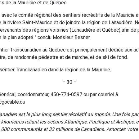
ns de la Mauricie et de Québec.
s avec le comité régional des sentiers récréatifs de la Mauricie 
de la rivière Saint-Maurice et de joindre la région de Lanaudière. N
tervenants des régions voisines (Lanaudière et Québec) afin de 
n le plan adopté ” conclu Monsieur Besner.
ntier Transcanadien au Québec est principalement dédiée aux act
re, de randonnée pédestre et de marche, et de ski de fond.
sentier Transcanadien dans la région de la Mauricie.
– 30 –
Senécal, coordonnateur, 450-774-0597 ou par courriel à
cgocable.ca
anadien est le plus long sentier récréatif au monde. Une fois par
kilomètres reliant les ocèans Atlantique, Pacifique et Arctique, 
 1 000 communautés et 33 millions de Canadiens. Amorcez votre 