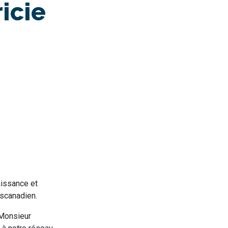
icie
aissance et
nscanadien.
 Monsieur