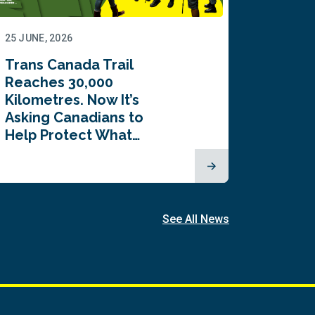
25 JUNE, 2026
22 JUNE,
Trans Canada Trail
Canada
Reaches 30,000
comes
Kilometres. Now It’s
inaugu
Asking Canadians to
Summi
Help Protect What…
See All News