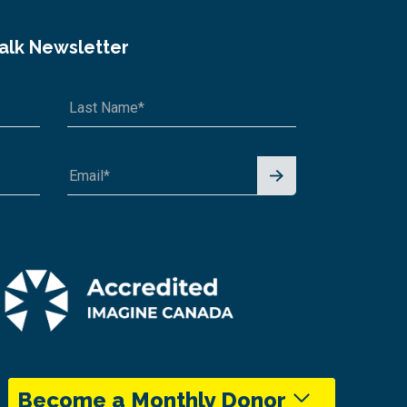
Talk Newsletter
Signu
p for
News
letter
Become a Monthly Donor