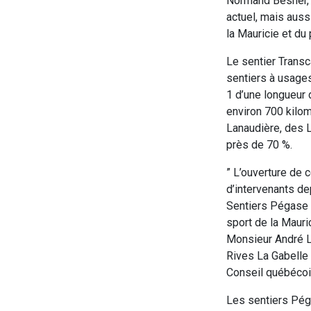
Normand Besner, 
actuel, mais auss
la Mauricie et du
Le sentier Transc
sentiers à usages
1 d’une longueur
environ 700 kilom
Lanaudière, des L
près de 70 %.
” L’ouverture de 
d’intervenants de
Sentiers Pégase M
sport de la Mauri
Monsieur André La
Rives La Gabelle q
Conseil québécoi
Les sentiers Péga