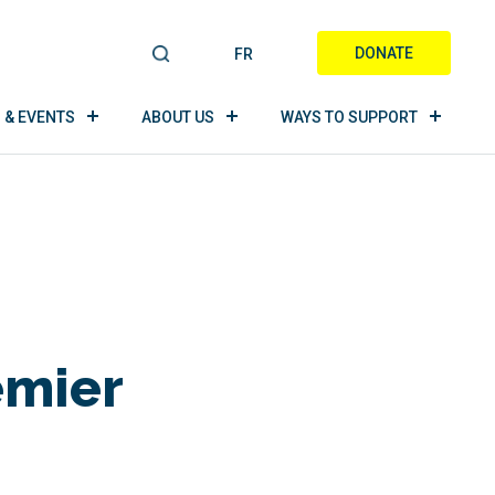
DONATE
FR
S
E
A
 & EVENTS
ABOUT US
WAYS TO SUPPORT
R
C
H
emier