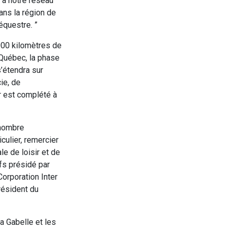
 à notre réseau
ans la région de
équestre. ”
1000 kilomètres de
 Québec, la phase
’étendra sur
ie, de
r est complété à
 nombre
culier, remercier
e de loisir et de
fs présidé par
orporation Inter
président du
a Gabelle et les