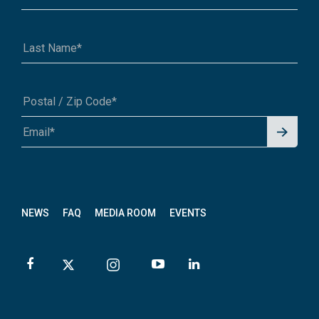
Signu
A1A 1A1 or 12345-6789
p for
News
letter
NEWS
FAQ
MEDIA ROOM
EVENTS