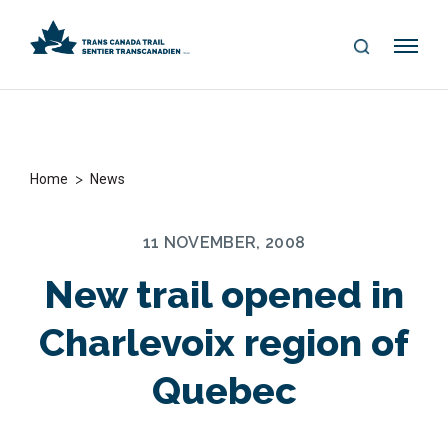
S
Me
E
nu
A
R
C
H
>
Home
News
11 NOVEMBER, 2008
New trail opened in
Charlevoix region of
Quebec