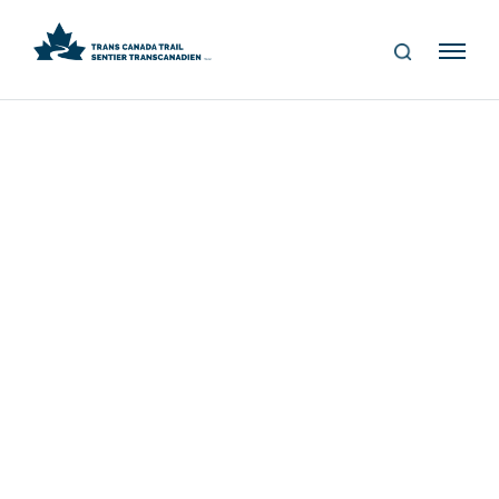
S
Me
E
nu
A
R
C
H